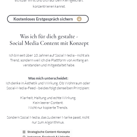
sichtbar wirst und dich auf dein Kerngeschäft
konzentrieren kannst.
Kostenloses Erstgespräch sichern
Was ich für dich gestalte -
Social Media Content mit Konzept
Ich bin seit über 10 Jahren auf Social Media - nicht als
Trend, sondern weil ich die Plattform von Anfang an
verstanden und mitgestaltet habe.
Was mich unterscheidet:
Ich denke in Ästhetik und Wirkung. Ob Wohnraum oder
Social-Media-Feed - beides folgt denselben Prinzipien:
Klarheit, Haltung und echte Wirkung.
Kein leerer Content.
Nicht nur kopierte Trends.
Sondern Social Media, das zu deiner Marke passt, nicht
nur zum Algorithmus.