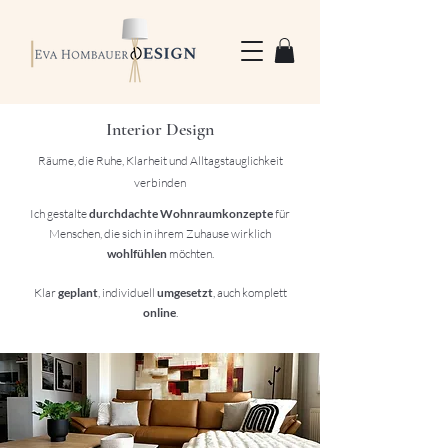
Interior Design
Räume, die Ruhe, Klarheit und Alltagstauglichkeit
verbinden
Ich gestalte
durchdachte Wohnraumkonzepte
für
Menschen, die sich in ihrem Zuhause wirklich
wohlfühlen
möchten.
Klar
geplant
, individuell
umgesetzt
, auch komplett
online
.